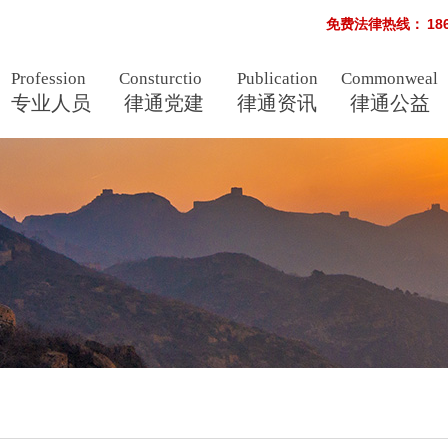
免费法律热线：
18
Profession
Consturctio
Publication
Commonweal
nal
专业人员
als
n
律通党建
律通资讯
s
律通公益