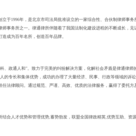
创立于
1996
年，是北京市司法局批准设立的一家综合性、合伙制律师事务
律师事务所之一。律通律所伴随着了我国法制化建设进程的不断成长，见
打造成为
百年名所
，创造
百年品牌
。
金科、政通人和”。致力于完美的纠纷解决方案，化解社会矛盾是律通律师
个人的专长和集体优势，成功的办理了大量经济、民事、行政等领域的诉
担任法律顾问。通过规范、严谨、高效、优质的法律服务，赢得了委托方
所结合人才优势和管理优势
,
蓄势勃发，联盟全国律政精英
,
优势互助、资