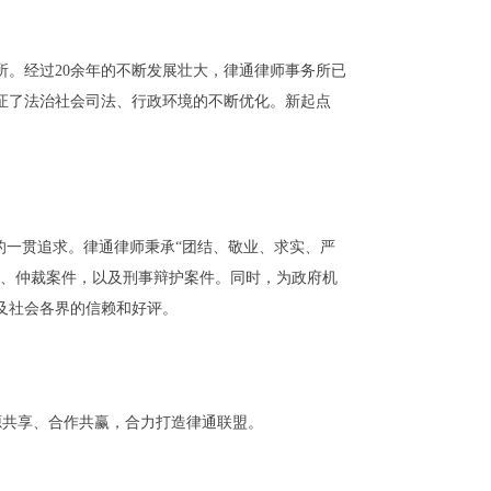
所。经过
20
余年的不断发展壮大，律通律师事务所已
证了法治社会司法、行政环境的不断优化。新起点
的一贯追求。律通律师秉承“团结、敬业、求实、严
讼、仲裁案件，以及刑事辩护案件。同时，为政府机
及社会各界的信赖和好评。
源共享、合作共赢，合力打造律通联盟。