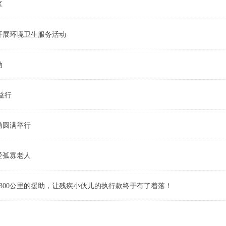
区
开展环境卫生服务活动
动
益行
动圆满举行
爱孤寡老人
300公里的援助，让残疾小伙儿的执行款终于有了着落！