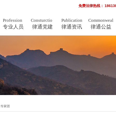
免费法律热线：
1861
Profession
Consturctio
Publication
Commonweal
nal
专业人员
als
n
律通党建
律通资讯
s
律通公益
通专家团