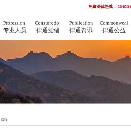
免费法律热线：
1861
Profession
Consturctio
Publication
Commonweal
nal
专业人员
als
n
律通党建
律通资讯
s
律通公益
通阅读