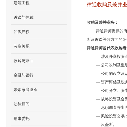
建筑工程
律通收购及兼并
诉讼与仲裁
收购及兼并业务：
律通律师提供的
知识产权
断及诉讼等各方面的综
劳资关系
律通律师曾代表收购者
— 涉及外商投资
收购与兼并
— 公司改制及重
— 公司的设立及
金融与银行
— 资产评估及税
婚姻家庭继承
— 公司分立、资
— 战略投资及合
法律顾问
— 尽职调查并出
— 风险投资交易
刑事委托
— 反垄断。