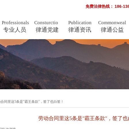
免费法律热线：
186-1
Professionals
Consturctio
Publication
Commonweal
专业人员
n
律通党建
律通资讯
s
律通公益
动合同里这5条是"霸王条款"，签了也白签！
劳动合同里这5条是"霸王条款"，签了也