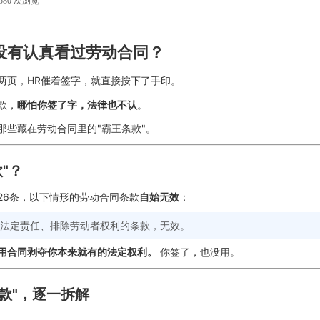
580
次浏览
|
没有认真看过劳动合同？
两页，HR催着签字，就直接按下了手印。
款，
哪怕你签了字，法律也不认
。
那些藏在劳动合同里的"霸王条款"。
"？
26条，以下情形的劳动合同条款
自始无效
：
法定责任、排除劳动者权利的条款，无效。
用合同剥夺你本来就有的法定权利。
你签了，也没用。
款"，逐一拆解