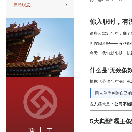
发布时间:
2026-03-25
|
律通观点
你入职时，有
很多人拿到合同，翻了
但你知道吗——有些条
今天，我们就来扒一扒
什么是"无效条款
根据《劳动合同法》第
用人单位免除自己的
说人话就是：
公司不能
5大典型"霸王条
政
玉