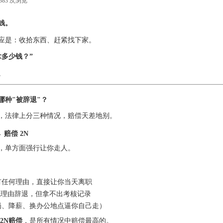
383
次浏览
|
钱。
应是：收拾东西、赶紧找下家。
拿多少钱？”
。
哪种"被辞退"？
，法律上分三种情况，赔偿天差地别。
→ 赔偿
2N
，单方面强行让你走人。
有任何理由，直接让你当天离职
观理由辞退，但拿不出考核记录
岗、降薪、换办公地点逼你自己走）
2N赔偿
，是所有情况中赔偿最高的。