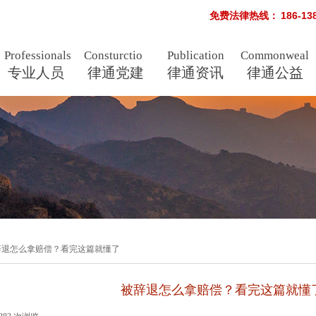
免费法律热线：
186-1
Professionals
Consturctio
Publication
Commonweal
专业人员
n
律通党建
律通资讯
s
律通公益
辞退怎么拿赔偿？看完这篇就懂了
被辞退怎么拿赔偿？看完这篇就懂