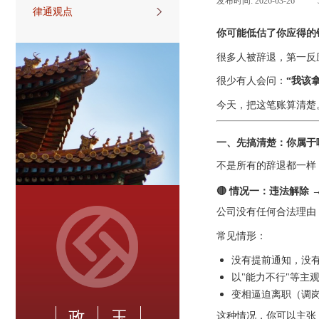
发布时间:
2026-03-26
|
律通观点
你可能低估了你应得的
很多人被辞退，第一反
很少有人会问：
“我该
今天，把这笔账算清楚
一、先搞清楚：你属于
不是所有的辞退都一样
🔴 情况一：违法解除 
公司没有任何合法理由
常见情形：
没有提前通知，没
以"能力不行"等主
变相逼迫离职（调
政
玉
这种情况，你可以主张